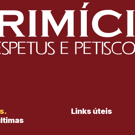
s.
Links úteis
últimas
HOME