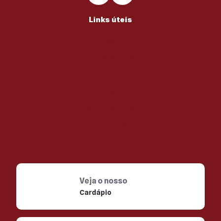
Links úteis
HOME
QUEM SOMOS
ESPETINHOS
CARDÁPIO
ATENDIMENTO
DELIVERY
WHATSAPP
Veja o nosso
Cardápio