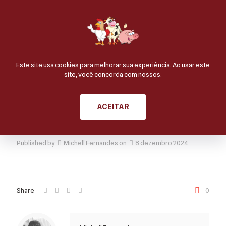
Linguiça Suína Grill c/
Este site usa cookies para melhorar sua experiência. Ao usar este
site, você concorda com nossos.
Pimenta
ACEITAR
Published by
Michell Fernandes
on
8 dezembro 2024
Share
0