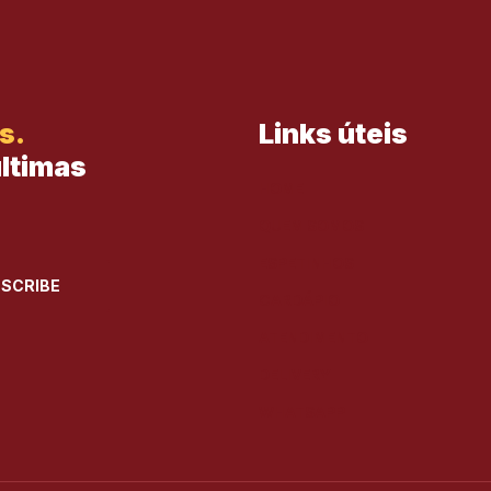
s.
Links úteis
últimas
HOME
QUEM SOMOS
ESPETINHOS
CARDÁPIO
ATENDIMENTO
DELIVERY
WHATSAPP