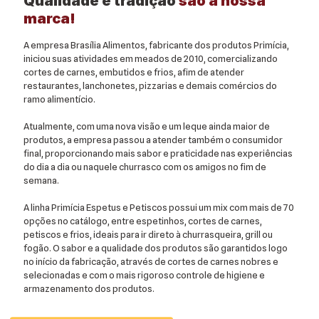
Qualidade e tradição
são a nossa
marca!
A empresa Brasília Alimentos, fabricante dos produtos Primícia,
iniciou suas atividades em meados de 2010, comercializando
cortes de carnes, embutidos e frios, afim de atender
restaurantes, lanchonetes, pizzarias e demais comércios do
ramo alimentício.
Atualmente, com uma nova visão e um leque ainda maior de
produtos, a empresa passou a atender também o consumidor
final, proporcionando mais sabor e praticidade nas experiências
do dia a dia ou naquele churrasco com os amigos no fim de
semana.
A linha Primícia Espetus e Petiscos possui um mix com mais de 70
opções no catálogo, entre espetinhos, cortes de carnes,
petiscos e frios, ideais para ir direto à churrasqueira, grill ou
fogão. O sabor e a qualidade dos produtos são garantidos logo
no início da fabricação, através de cortes de carnes nobres e
selecionadas e com o mais rigoroso controle de higiene e
armazenamento dos produtos.