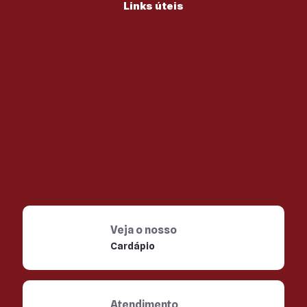
Links úteis
HOME
QUEM SOMOS
ESPETINHOS
CARDÁPIO
ATENDIMENTO
DELIVERY
WHATSAPP
Veja o nosso
Cardápio
Atendimento