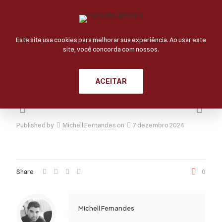
Este site usa cookies para melhorar sua experiência. Ao usar este
site, você concorda com nossos.
Fraldinha
ACEITAR
Published by
Michell Fernandes
on
7 dezembro 2024
Share
0
Michell Fernandes